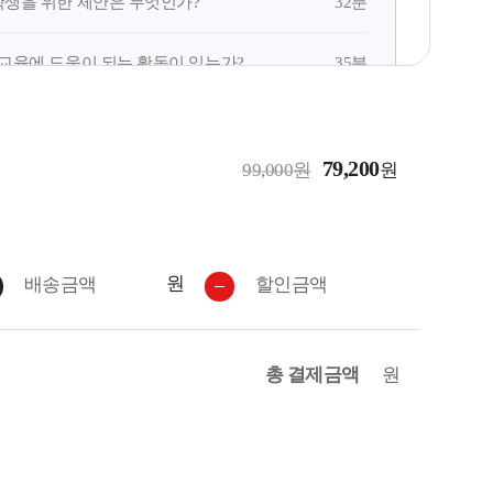
32분
 학생을 위한 제안은 무엇인가?
35분
역사교육에 도움이 되는 활동이 있는가?
32분
험은 무엇인가?
79,200
99,000원
원
37분
디어는 역사교육에 어떻게 활용되는가?
36분
부모나 교육자의 주의 사항은 무엇인가?
원
배송금액
할인금액
총 결제금액
원