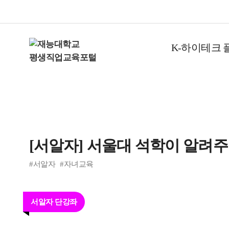
K-하이테크 
[서알자] 서울대 석학이 알려주
#서알자
#자녀교육
서알자 단강좌