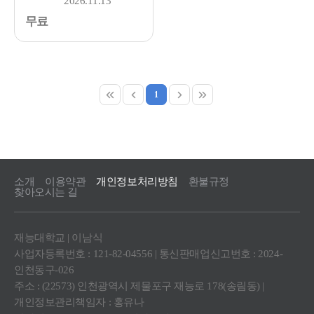
2026.11.13
무료
1
소개
이용약관
개인정보처리방침
환불규정
찾아오시는 길
재능대학교 | 이남식
사업자등록번호 : 121-82-04556 | 통신판매업신고번호 : 2024-
인천동구-026
주소 : (22573) 인천광역시 제물포구 재능로 178(송림동) |
개인정보관리책임자 : 홍유나