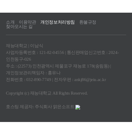
소개
이용약관
개인정보처리방침
환불규정
찾아오시는 길
재능대학교 | 이남식
사업자등록번호 : 121-82-04556 | 통신판매업신고번호 : 2024-
인천동구-026
주소 : (22573) 인천광역시 제물포구 재능로 178(송림동) |
개인정보관리책임자 : 홍유나
전화번호 : 032-890-7749 | 전자우편 :
ankj86@jeiu.ac.kr
Copyright (c) 재능대학교 All Rights Reserved.
호스팅 제공자: 주식회사 맑은소프트