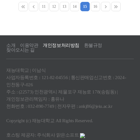
11
12
13
14
15
16
소개
이용약관
개인정보처리방침
환불규정
찾아오시는 길
재능대학교 | 이남식
사업자등록번호 : 121-82-04556 | 통신판매업신고번호 : 2024-
인천동구-026
주소 : (22573) 인천광역시 제물포구 재능로 178(송림동) |
개인정보관리책임자 : 홍유나
전화번호 : 032-890-7749 | 전자우편 :
ankj86@jeiu.ac.kr
Copyright (c) 재능대학교 All Rights Reserved.
호스팅 제공자: 주식회사 맑은소프트