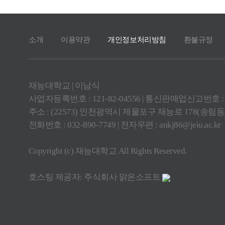
소개
이용약관
개인정보처리방침
환불규정
재능대학교 | 이남식
사업자등록번호 : 121-82-04556 | 통신판매업신고번호 :
주소 : (22573) 인천광역시 제물포구 재능로 178(송림
전화번호 : 032-890-7749 | 전자우편 :
ankj86@jeiu.ac.kr
Copyright (c) 재능대학교 All Rights Reserved.
호스팅 제공자: 주식회사 맑은소프트