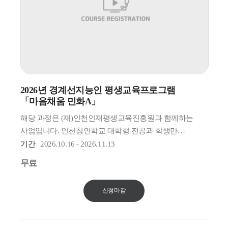
2026년 경계선지능인 평생교육프로그램
「마음채움 민화A」
해당 과정은 (재)인천인재평생교육진흥원과 함께하는
사업입니다. 인천청인학교 대학형 전공과 학생만
수강신청 가능합니다.
기간
2026.10.16 - 2026.11.13
* 수강신청후 100% 확정이 아닌 별도 선발과정을 진행할
무료
예정입니다. (경계선 지능인 여부 확인)
신청마감