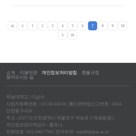
1
2
3
4
5
6
7
8
9
10
소개
이용약관
개인정보처리방침
환불규정
찾아오시는 길
재능대학교 | 이남식
사업자등록번호 : 121-82-04556 | 통신판매업신고번호 : 2024-
인천동구-026
주소 : (22573) 인천광역시 제물포구 재능로 178(송림동) |
개인정보관리책임자 : 홍유나
전화번호 : 032-890-7749 | 전자우편 :
ankj86@jeiu.ac.kr