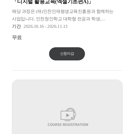
「디지털 활용교육(엑셀기초편A)」
해당 과정은 (재)인천인재평생교육진흥원과 함께하는
사업입니다. 인천청인학교 대학형 전공과 학생,
경계선지능인만 수강신청 가능합니다.
기간
2026.10.16 - 2026.11.13
* 수강신청후 100% 확정이 아닌 별도 선발과정을 진행할
무료
예정입니다. (경계선 지능인 여부 확인)
신청마감