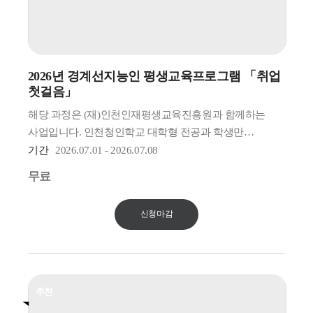
2026년 경계선지능인 평생교육프로그램 「취업
첫걸음」
해당 과정은 (재)인천인재평생교육진흥원과 함께하는
사업입니다. 인천청인학교 대학형 전공과 학생만
수강신청 가능합니다.
기간
2026.07.01 - 2026.07.08
* 수강신청후 100% 확정이 아닌 별도 선발과정을 진행할
무료
예정입니다. (경계선 지능인 여부 확인)
신청마감
추천