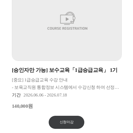
[승인자만 가능] 보수교육「1급승급교육」 1기
[중요] 1급승급교육 수강 안내
- 보육교직원 통합정보 시스템에서 수강신청 하여 선정된
선생님들만 수납신청 가능
기간
2026.06.06 - 2026.07.18
※ 재능대학교 평생직업교육포털은 "수강료 수납" 용도
140,000원
※ 사전에 꼭 " 보육교직원 통합정보 " 사이트에
교육과정과정 신청 바람
신청마감
※ 재능대학교 평생교육원에서는 관련된 내용을
사전안내를 드리며, 문제 발생 시 책임져드리지 않습니다.