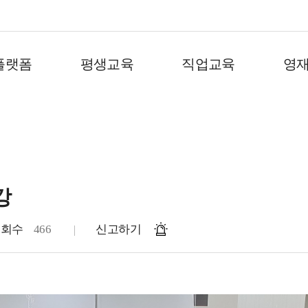
플랫폼
평생교육
직업교육
영
강
조회수
466
신고하기