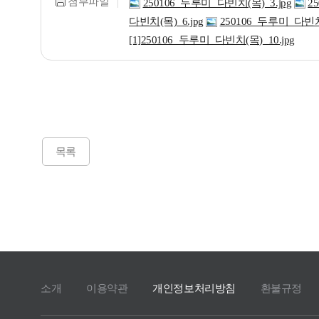
첨부파일
250106_두루미_다빈치(목)_3.jpg
2
다빈치(목)_6.jpg
250106_두루미_다빈치(
[1]250106_두루미_다빈치(목)_10.jpg
목록
소개
이용약관
개인정보처리방침
환불규정